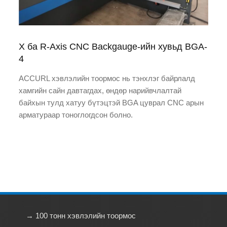
X ба R-Axis CNC Backgauge-ийн хувьд BGA-
4
ACCURL хэвлэлийн тоормос нь тэнхлэг байрлалд
хамгийн сайн давтагдах, өндөр нарийвчлалтай
байхын тулд хатуу бүтэцтэй BGA цуврал CNC арын
арматураар тоноглогдсон болно.
→ 100 тонн хэвлэлийн тоормос