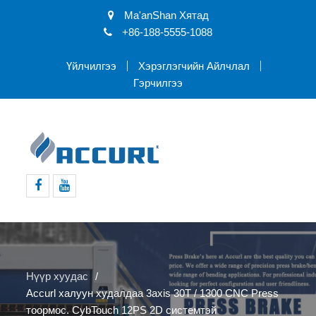
Ma'anShan Хятад
+86-188-5555-1088
Үйлчилгээ
Хэрэглэгчийн Айлчлал
Гэрчилгээ
Facebook
Youtube
Нүүр хуудас
Accurl халуун худалдаа 3axis 30T / 1300 CNC Press
тоормос. CybTouch 12PS 2D системтэй