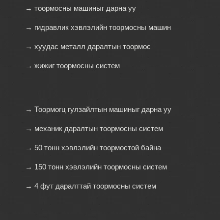
→ тоормосны машиныг дарна уу
→ гидравлик хэвлэлийн тоормосны машин
→ хуудас металл даралтын тоормос
→ жижиг тоормосны систем
→ Тоормогц гулзайлтын машиныг дарна уу
→ механик даралтын тоормосны систем
→ 50 тонн хэвлэлийн тоормостой байна
→ 150 тонн хэвлэлийн тоормосны систем
→ 4 фут даралттай тоормосны систем