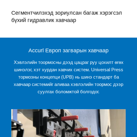
Сегментчилэхэд зориулсан багаж хэрэгсэл
бүхий гидравлик хавчаар
Accurl Европ загварын хавчаар
Хэвлэлийн тоормосны дээд цацраг руу цохилт өгөх
шинэлэг, хэт хурдан хавчих систем. Universal Press
тормозны концепци (UPB) нь шинэ стандарт ба
хавчаар системийг аливаа хэвлэлийн тоормос дээр
суулгах боломжтой болгодог.