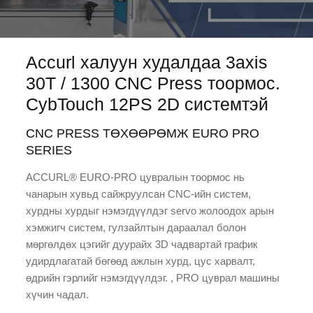
Accurl халуун худалдаа 3axis
30T / 1300 CNC Press тоормос.
CybTouch 12PS 2D системтэй
CNC PRESS ТӨХӨӨРӨМЖ EURO PRO
SERIES
ACCURL® EURO-PRO цувралын тоормос нь
чанарын хувьд сайжруулсан CNC-ийн систем,
хурдны хурдыг нэмэгдүүлдэг servo жолоодох арын
хэмжигч систем, гулзайлтын дараалал болон
мөргөлдөх цэгийг дуурайх 3D чадвартай график
удирдлагатай бөгөөд ажлын хурд, цус харвалт,
өдрийн гэрлийг нэмэгдүүлдэг. , PRO цуврал машины
хүчин чадал.