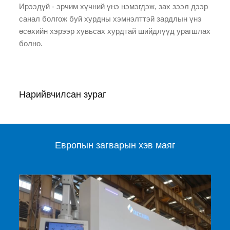
Ирээдүй - эрчим хүчний үнэ нэмэгдэж, зах зээл дээр
санал болгож буй хурдны хэмнэлттэй зардлын үнэ
өсөхийн хэрээр хувьсах хурдтай шийдлүүд урагшлах
болно.
Нарийвчилсан зураг
Европын загварын хэв маяг