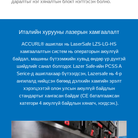
даралтыг нэг хяналтын блокт нэгтгэсэн болно.
Италийн хурууны лазерын хамгаалалт
ACCURL® ашиглах нь LaserSafe LZS-LG-HS
хамгаалалтын систем нь операторын аюулгүй
байдал, машины бүтээмжийн хувьд өндөр үр дүнтэй
шийдлийг санал болгодог. Lazer Safe-ийн PCSS A
Serice-д ашиглахаар бүтээгдсэн, Lazersafe нь 4-р
ангилалд нийцсэн бөгөөд дэлхийн хамгийн эрэлт
хэрэгцээтэй олон улсын аюулгүй байдлын
стандартыг хангасан байдаг (CE баталгаажсан
категори 4 аюулгүй байдлын хянагч, нэгдсэн.).