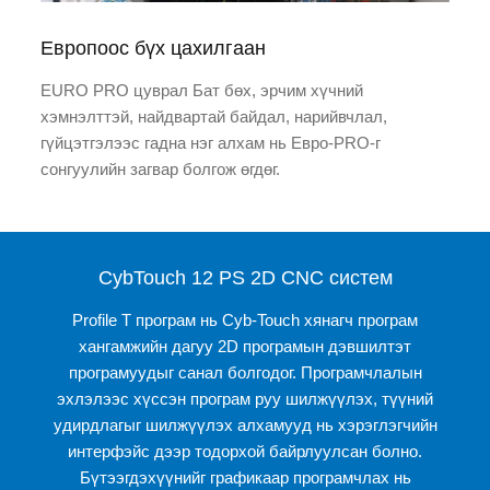
Европоос бүх цахилгаан
EURO PRO цуврал Бат бөх, эрчим хүчний
хэмнэлттэй, найдвартай байдал, нарийвчлал,
гүйцэтгэлээс гадна нэг алхам нь Евро-PRO-г
сонгуулийн загвар болгож өгдөг.
CybTouch 12 PS 2D CNC систем
Profile T програм нь Cyb-Touch хянагч програм
хангамжийн дагуу 2D програмын дэвшилтэт
програмуудыг санал болгодог. Програмчлалын
эхлэлээс хүссэн програм руу шилжүүлэх, түүний
удирдлагыг шилжүүлэх алхамууд нь хэрэглэгчийн
интерфэйс дээр тодорхой байрлуулсан болно.
Бүтээгдэхүүнийг графикаар програмчлах нь