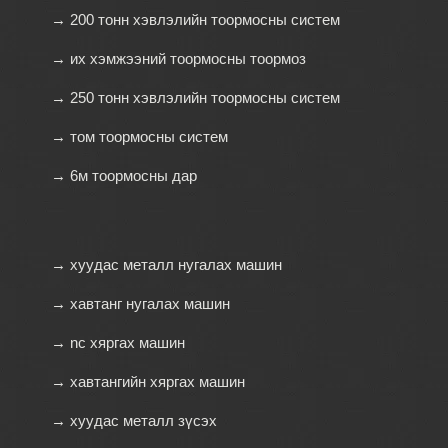
→ 200 тонн хэвлэлийн тоормосны систем
→ их хэмжээний тоормосны тоормоз
→ 250 тонн хэвлэлийн тоормосны систем
→ том тоормосны систем
→ 6м тоормосны дар
→ хуудас металл нугалах машин
→ хавтанг нугалах машин
→ nc хяргах машин
→ хавтангийн хяргах машин
→ хуудас металл зүсэх