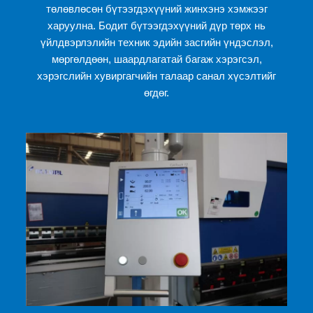
төлөвлөсөн бүтээгдэхүүний жинхэнэ хэмжээг
харуулна. Бодит бүтээгдэхүүний дүр төрх нь
үйлдвэрлэлийн техник эдийн засгийн үндэслэл,
мөргөлдөөн, шаардлагатай багаж хэрэгсэл,
хэрэгслийн хувиргагчийн талаар санал хүсэлтийг
өгдөг.