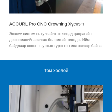
ACCURL Pro CNC Crowning Хүснэгт
Энэхүү систем нь гулзайлтын явцад цацрагийн
деформацийг арилгах боломжийг олгодог. Ийм
байдлаар өнцөг нь уртын турш тогтмол хэвээр байна.
Том хоолой