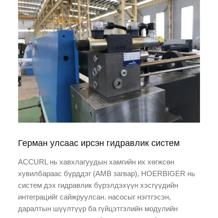
Герман улсаас ирсэн гидравлик систем
ACCURL нь хавхлагуудын хамгийн их хөгжсөн
хувилбараас бүрддэг (AMB загвар), HOERBIGER нь
систем дэх гидравлик бүрэлдэхүүн хэсгүүдийн
интеграцийг сайжруулсан. насосыг нэгтгэсэн,
даралтын шүүлтүүр ба гүйцэтгэлийн модулийн