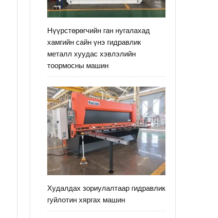
Нүүрстөрөгчийн ган нугалахад
хамгийн сайн үнэ гидравлик
металл хуудас хэвлэлийн
тоормосны машин
э
Худалдах зориулалтаар гидравлик
гуйлотин хяргах машин