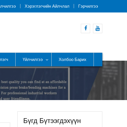
йлчилгээ
Хэрэглэгчийн Айлчлал
Гэрчилгээ
Facebook
Youtube
лэгч
Үйлчилгээ
Холбоо Барих
Бүгд Бүтээгдэхүүн