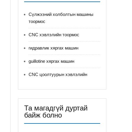
Сүлжээний холболтын машины
тоормос
CNC хэвлэлийн тоормос
гидравлик хяргах машин
guillotine хяргах машин
CNC цоолтуурын хэвлэлийн
Та магадгүй дуртай
байж болно