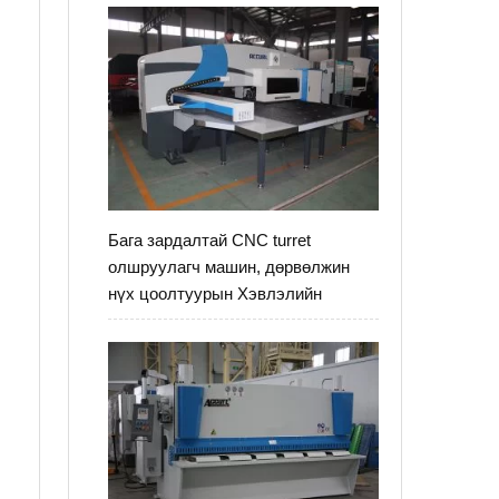
Бага зардалтай CNC turret
олшруулагч машин, дөрвөлжин
нүх цоолтуурын Хэвлэлийн