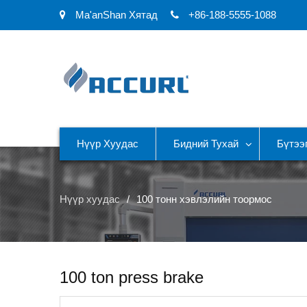
Ma'anShan Хятад
+86-188-5555-1088
Нүүр Хуудас
Бидний Тухай
Бүтээ
Нүүр хуудас
100 тонн хэвлэлийн тоормос
100 ton press brake