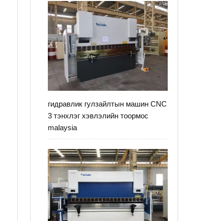
гидравлик гулзайлтын машин CNC
3 тэнхлэг хэвлэлийн тоормос
malaysia