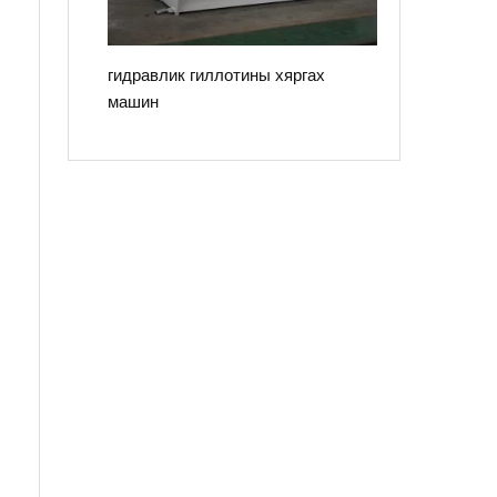
гидравлик гиллотины хяргах
машин
в