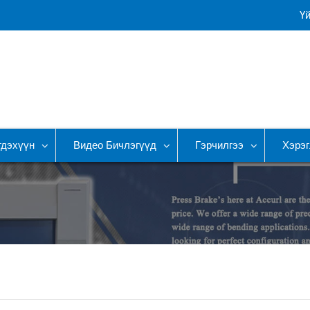
Ү
гдэхүүн
Видео Бичлэгүүд
Гэрчилгээ
Хэрэг