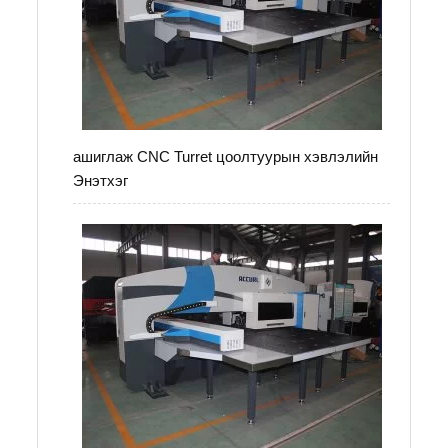
ашиглаж CNC Turret цоолтуурын хэвлэлийн
Энэтхэг