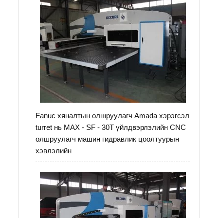
Fanuc хяналтын олшруулагч Amada хэрэгсэл
turret нь MAX - SF - 30T үйлдвэрлэлийн CNC
олшруулагч машин гидравлик цоолтуурын
хэвлэлийн