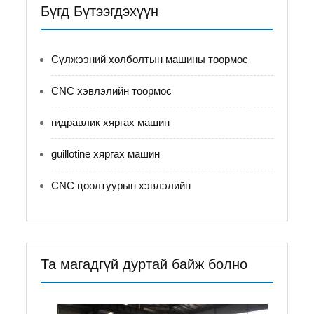
Бүгд Бүтээгдэхүүн
Сүлжээний холболтын машины тоормос
CNC хэвлэлийн тоормос
гидравлик хяргах машин
guillotine хяргах машин
CNC цоолтуурын хэвлэлийн
Та магадгүй дуртай байж болно