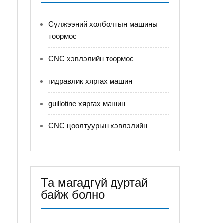
Сүлжээний холболтын машины
тоормос
CNC хэвлэлийн тоормос
гидравлик хяргах машин
guillotine хяргах машин
CNC цоолтуурын хэвлэлийн
Та магадгүй дуртай
байж болно