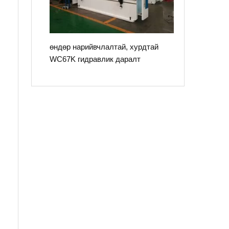
өндөр нарийвчлалтай, хурдтай
WC67K гидравлик даралт