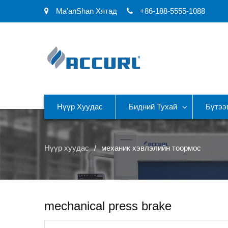
Ma'anShan Хятад
+86-188-5555-1088
Нүүр Хуудас
Бидний Тухай
Бүтээ
Нүүр хуудас
механик хэвлэлийн тоормос
mechanical press brake