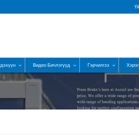
Ү
гдэхүүн
Видео Бичлэгүүд
Гэрчилгээ
Хэрэг