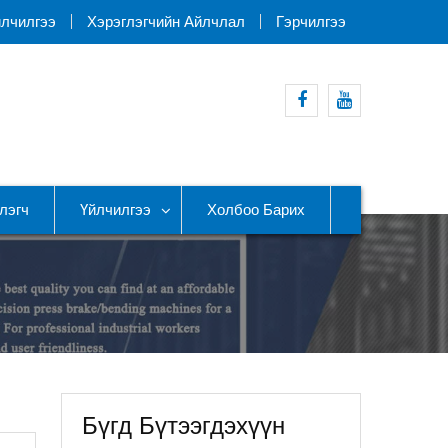
йлчилгээ
Хэрэглэгчийн Айлчлал
Гэрчилгээ
Facebook
Youtube
лэгч
Үйлчилгээ
Холбоо Барих
Бүгд Бүтээгдэхүүн