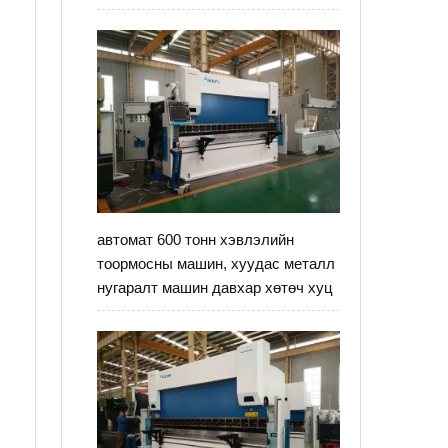
автомат 600 тонн хэвлэлийн
тоормосны машин, хуудас металл
нугаралт машин давхар хөтөч хуц