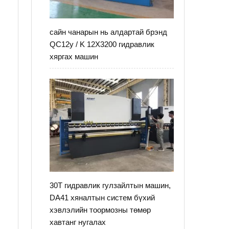
сайн чанарын нь алдартай брэнд
QC12y / K 12X3200 гидравлик
хяргах машин
г
30T гидравлик гулзайлтын машин,
DA41 хяналтын систем бүхий
хэвлэлийн тоормозны төмөр
хавтанг нугалах