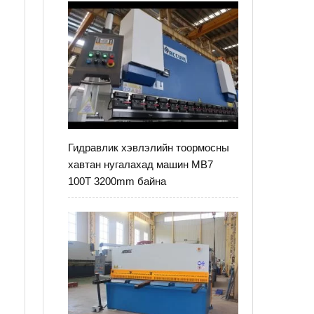
Гидравлик хэвлэлийн тоормосны
хавтан нугалахад машин MB7
100T 3200mm байна